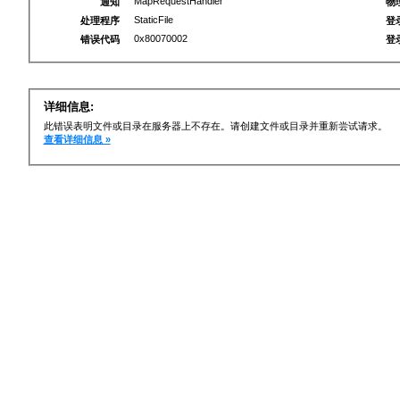
MapRequestHandler
通知
物
StaticFile
处理程序
登
0x80070002
错误代码
登
详细信息:
此错误表明文件或目录在服务器上不存在。请创建文件或目录并重新尝试请求。
查看详细信息 »