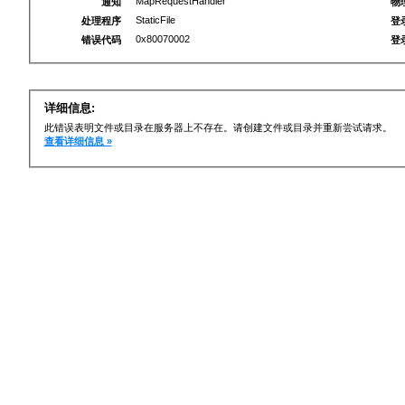
MapRequestHandler
通知
物
StaticFile
处理程序
登
0x80070002
错误代码
登
详细信息:
此错误表明文件或目录在服务器上不存在。请创建文件或目录并重新尝试请求。
查看详细信息 »